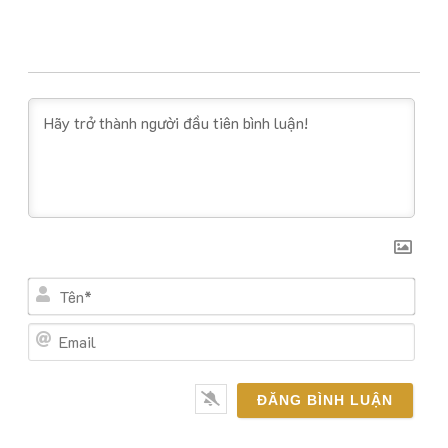
Tên*
Email