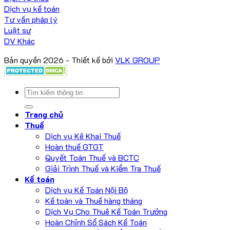
Dịch vụ kế toán
Tư vấn pháp lý
Luật sư
DV Khác
Bản quyền 2026 - Thiết kế bởi
VLK GROUP
Trang chủ
Thuế
Dịch vụ Kê Khai Thuế
Hoàn thuế GTGT
Quyết Toán Thuế và BCTC
Giải Trình Thuế và Kiểm Tra Thuế
Kế toán
Dịch vụ Kế Toán Nội Bộ
Kế toán và Thuế hàng tháng
Dịch Vụ Cho Thuê Kế Toán Trưởng
Hoàn Chỉnh Sổ Sách Kế Toán