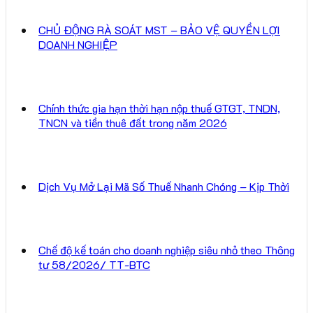
CHỦ ĐỘNG RÀ SOÁT MST – BẢO VỆ QUYỀN LỢI
DOANH NGHIỆP
Chính thức gia hạn thời hạn nộp thuế GTGT, TNDN,
TNCN và tiền thuê đất trong năm 2026
Dịch Vụ Mở Lại Mã Số Thuế Nhanh Chóng – Kịp Thời
Chế độ kế toán cho doanh nghiệp siêu nhỏ theo Thông
tư 58/2026/ TT-BTC