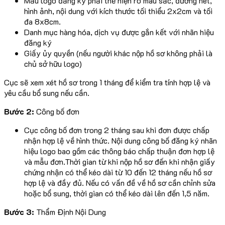
Mẫu logo đăng ký phải thể hiện rõ màu sắc, đường nét,
hình ảnh, nội dung với kích thước tối thiểu 2x2cm và tối
đa 8x8cm.
Danh mục hàng hóa, dịch vụ được gắn kết với nhãn hiệu
đăng ký
Giấy ủy quyền (nếu người khác nộp hồ sơ không phải là
chủ sở hữu logo)
Cục sẽ xem xét hồ sơ trong 1 tháng để kiểm tra tính hợp lệ và
yêu cầu bổ sung nếu cần.
Bước 2:
Công bố đơn
Cục công bố đơn trong 2 tháng sau khi đơn được chấp
nhận hợp lệ về hình thức. Nội dung công bố đăng ký nhãn
hiệu logo bao gồm các thông báo chấp thuận đơn hợp lệ
và mẫu đơn.Thời gian từ khi nộp hồ sơ đến khi nhận giấy
chứng nhận có thể kéo dài từ 10 đến 12 tháng nếu hồ sơ
hợp lệ và đầy đủ. Nếu có vấn đề về hồ sơ cần chỉnh sửa
hoặc bổ sung, thời gian có thể kéo dài lên đến 1,5 năm.
Bước 3:
Thẩm Định Nội Dung