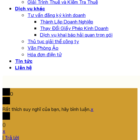
Giải Trình Thuế và Kiểm Tra Thuế
Dịch vụ khác
Tư vấn đăng ký kinh doanh
Thành Lập Doanh Nghiệp
Thay Đổi Giấy Phép Kinh Doanh
Dịch vụ khai báo hải quan trọn gói
Thủ tục giải thể công ty
Văn Phòng Ảo
Hóa đơn điện tử
Tin tức
Liên hệ
0
Rất thích suy nghĩ của bạn, hãy bình luận.
x
(
)
x
|
Trả lời