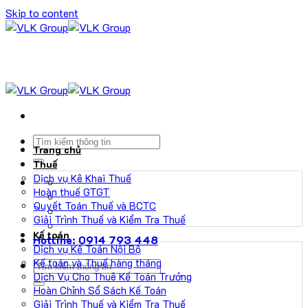
Skip to content
Trang chủ
Thuế
Dịch vụ Kê Khai Thuế
Hoàn thuế GTGT
Quyết Toán Thuế và BCTC
Giải Trình Thuế và Kiểm Tra Thuế
Kế toán
Hotline: 0914 793 448
Dịch vụ Kế Toán Nội Bộ
Kế toán và Thuế hàng tháng
Dịch Vụ Cho Thuê Kế Toán Trưởng
Hoàn Chỉnh Sổ Sách Kế Toán
Giải Trình Thuế và Kiểm Tra Thuế