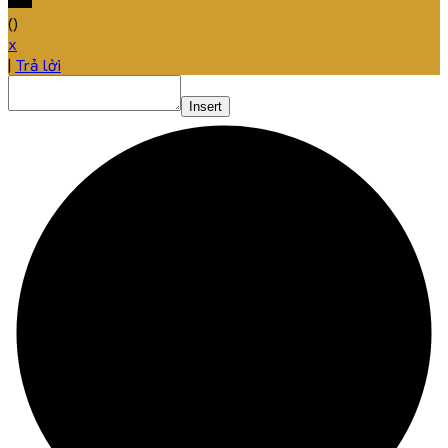
(
)
x
|
Trả lời
Insert