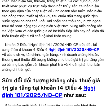
khác; bảo hiểm tàu, thuyền, trang thiết bị và các dụng cụ cần
thiết khác phục vụ trực tiếp đánh bắt thủy sản; tái bảo hiểm
theo quy định của pháp luật về kinh doanh bảo hiểm; bảo hiểm
các công trình, thiết bị dầu khí, tàu chứa dầu mang quốc tịch
nước ngoài do nhà thầu dầu khí hoặc nhà thầu phụ nước ngoài
thuê để hoạt động tại vùng biển Việt Nam, vùng biển chồng lấn
mà Việt Nam và các quốc gia có bờ biển tiếp liền hay đối diện đã
thỏa thuận đặt dưới chế độ khai thác chung.
– Khoản 2 Điều 1 Nghị định 144/2026/NĐ-CP sửa đổi, bổ
sung điểm đ khoản 4 Điều 4
Nghị định 181/2025/NĐ-CP
về các dịch vụ tài chính, ngân hàng, kinh doanh chứng khoán,
thương mại thuộc đối tượng không chịu thuế giá trị gia tăng gồm
có bán nợ bao gồm bán khoản phải trả và khoản phải thu, bán
chứng chỉ tiền gửi.
Sửa đổi đối tượng không chịu thuế giá
trị gia tăng tại khoản 14 Điều 4
Nghị
định 181/2025/NĐ-CP
như sau:
– Sản phẩm xuất khẩu là tài nguyên, khoáng sản khai thác