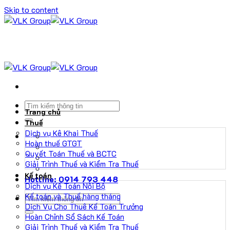
Skip to content
Trang chủ
Thuế
Dịch vụ Kê Khai Thuế
Hoàn thuế GTGT
Quyết Toán Thuế và BCTC
Giải Trình Thuế và Kiểm Tra Thuế
Kế toán
Hotline: 0914 793 448
Dịch vụ Kế Toán Nội Bộ
Kế toán và Thuế hàng tháng
Dịch Vụ Cho Thuê Kế Toán Trưởng
Hoàn Chỉnh Sổ Sách Kế Toán
Giải Trình Thuế và Kiểm Tra Thuế