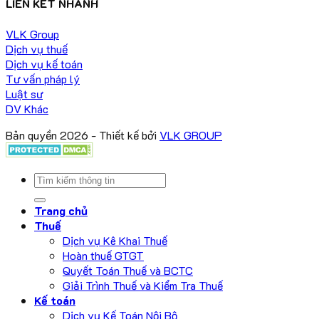
LIÊN KẾT NHANH
VLK Group
Dịch vụ thuế
Dịch vụ kế toán
Tư vấn pháp lý
Luật sư
DV Khác
Bản quyền 2026 - Thiết kế bởi
VLK GROUP
Trang chủ
Thuế
Dịch vụ Kê Khai Thuế
Hoàn thuế GTGT
Quyết Toán Thuế và BCTC
Giải Trình Thuế và Kiểm Tra Thuế
Kế toán
Dịch vụ Kế Toán Nội Bộ