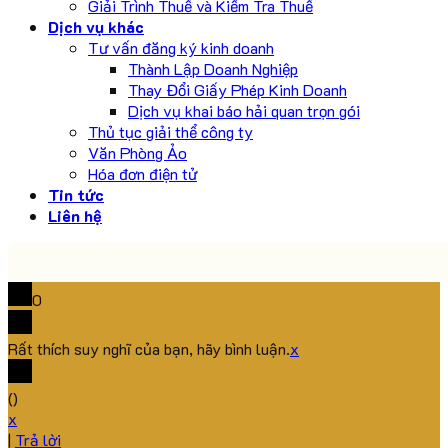
Giải Trình Thuế và Kiểm Tra Thuế
Dịch vụ khác
Tư vấn đăng ký kinh doanh
Thành Lập Doanh Nghiệp
Thay Đổi Giấy Phép Kinh Doanh
Dịch vụ khai báo hải quan trọn gói
Thủ tục giải thể công ty
Văn Phòng Ảo
Hóa đơn điện tử
Tin tức
Liên hệ
0
Rất thích suy nghĩ của bạn, hãy bình luận.
x
(
)
x
|
Trả lời