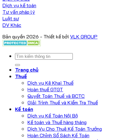
Dịch vụ kế toán
Tư vấn pháp lý
Luật sư
DV Khác
Bản quyền 2026 - Thiết kế bởi
VLK GROUP
Trang chủ
Thuế
Dịch vụ Kê Khai Thuế
Hoàn thuế GTGT
Quyết Toán Thuế và BCTC
Giải Trình Thuế và Kiểm Tra Thuế
Kế toán
Dịch vụ Kế Toán Nội Bộ
Kế toán và Thuế hàng tháng
Dịch Vụ Cho Thuê Kế Toán Trưởng
Hoàn Chỉnh Sổ Sách Kế Toán