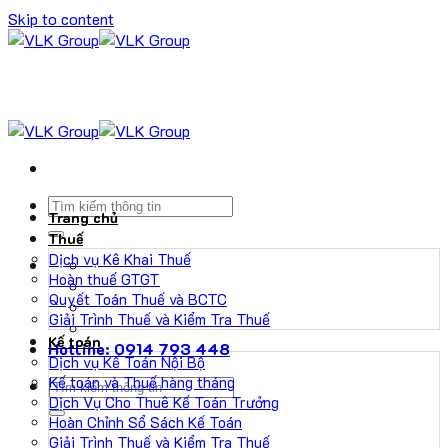
Skip to content
Trang chủ
Thuế
Dịch vụ Kê Khai Thuế
Hoàn thuế GTGT
Quyết Toán Thuế và BCTC
Giải Trình Thuế và Kiểm Tra Thuế
Kế toán
Hotline: 0914 793 448
Dịch vụ Kế Toán Nội Bộ
Kế toán và Thuế hàng tháng
Dịch Vụ Cho Thuê Kế Toán Trưởng
Hoàn Chỉnh Sổ Sách Kế Toán
Giải Trình Thuế và Kiểm Tra Thuế