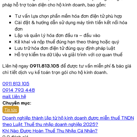
pháp hỗ trợ toàn diện cho hộ kinh doanh, bao gồm:
Tư vấn lựa chọn phần mềm hóa đơn điện tử phù hợp
Cài đặt & hướng dẫn sử dụng máy tính tiền kết nối hóa
đơn
Lập và quản lý hóa đơn đầu ra – đầu vào
Kê khai và nộp thuế đúng hạn theo tháng hoặc quý
Lưu trữ hóa đơn điện tử đúng quy định pháp luật
Hỗ trợ kiểm tra dữ liệu và giải trình với cơ quan thuế
Liên hệ ngay
0911.813.105
để được tư vấn miễn phí & báo giá
chi tiết dịch vụ kế toán trọn gói cho hộ kinh doanh.
0911 813 105
0914 793 448
mail liên hệ
Chuyên mục
:
Tin tức
Doanh nghiệp thành lập từ hộ kinh doanh được miễn thuế TNDN
theo Luật Thuế thu nhập doanh nghiệp 2025?
Khi Nào Được Hoàn Thuế Thu Nhập Cá Nhân?
0
0
đánh giá