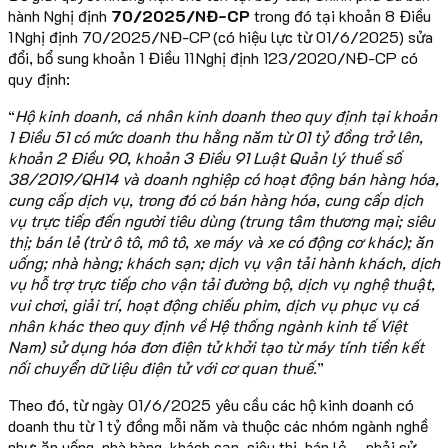
hành Nghị định
70/2025/NĐ-CP
trong đó tại khoản 8 Điều
1 Nghị định 70/2025/NĐ-CP (có hiệu lực từ 01/6/2025) sửa
đổi, bổ sung khoản 1 Điều 11 Nghị định 123/2020/NĐ-CP có
quy định:
“
Hộ kinh doanh, cá nhân kinh doanh theo quy định tại khoản
1 Điều 51 có mức doanh thu hằng năm từ 01 tỷ đồng trở lên,
khoản 2 Điều 90, khoản 3 Điều 91 Luật Quản lý thuế số
38/2019/QH14 và doanh nghiệp có hoạt động bán hàng hóa,
cung cấp dịch vụ, trong đó có bán hàng hóa, cung cấp dịch
vụ trực tiếp đến người tiêu dùng (trung tâm thương mại; siêu
thị; bán lẻ (trừ ô tô, mô tô, xe máy và xe có động cơ khác); ăn
uống; nhà hàng; khách sạn; dịch vụ vận tải hành khách, dịch
vụ hỗ trợ trực tiếp cho vận tải đường bộ, dịch vụ nghệ thuật,
vui chơi, giải trí, hoạt động chiếu phim, dịch vụ phục vụ cá
nhân khác theo quy định về Hệ thống ngành kinh tế Việt
Nam) sử dụng hóa đơn điện tử khởi tạo từ máy tính tiền kết
nối chuyển dữ liệu điện tử với cơ quan thuế.
”
Theo đó, từ ngày 01/6/2025 yêu cầu các hộ kinh doanh có
doanh thu từ 1 tỷ đồng mỗi năm và thuộc các nhóm ngành nghề
như: ăn uống, nhà hàng, khách sạn, siêu thị, bán lẻ… phải sử