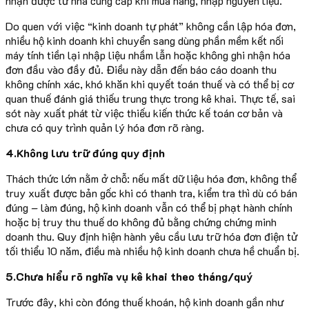
nhận được từ nhà cung cấp khi mua hàng, nhập nguyên liệu.
Do quen với việc “kinh doanh tự phát” không cần lập hóa đơn,
nhiều hộ kinh doanh khi chuyển sang dùng phần mềm kết nối
máy tính tiền lại nhập liệu nhầm lẫn hoặc không ghi nhận hóa
đơn đầu vào đầy đủ. Điều này dẫn đến báo cáo doanh thu
không chính xác, khó khăn khi quyết toán thuế và có thể bị cơ
quan thuế đánh giá thiếu trung thực trong kê khai. Thực tế, sai
sót này xuất phát từ việc thiếu kiến thức kế toán cơ bản và
chưa có quy trình quản lý hóa đơn rõ ràng.
4.Không lưu trữ đúng quy định
Thách thức lớn nằm ở chỗ: nếu mất dữ liệu hóa đơn, không thể
truy xuất được bản gốc khi có thanh tra, kiểm tra thì dù có bán
đúng – làm đúng, hộ kinh doanh vẫn có thể bị phạt hành chính
hoặc bị truy thu thuế do không đủ bằng chứng chứng minh
doanh thu. Quy định hiện hành yêu cầu lưu trữ hóa đơn điện tử
tối thiểu 10 năm, điều mà nhiều hộ kinh doanh chưa hề chuẩn bị.
5.Chưa hiểu rõ nghĩa vụ kê khai theo tháng/quý
Trước đây, khi còn đóng thuế khoán, hộ kinh doanh gần như