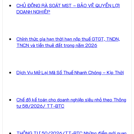
CHỦ ĐỘNG RÀ SOÁT MST – BẢO VỆ QUYỀN LỢI
DOANH NGHIỆP
Chính thức gia hạn thời hạn nộp thuế GTGT, TNDN,
TNCN và tiền thuê đất trong năm 2026
Dịch Vụ Mở Lại Mã Số Thuế Nhanh Chóng – Kịp Thời
Chế độ kế toán cho doanh nghiệp siêu nhỏ theo Thông
tư 58/2026/ TT-BTC
THÔNG TƯ 50/2026/TT-BTC Những điểm mới quan