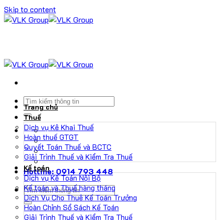
Skip to content
Trang chủ
Thuế
Dịch vụ Kê Khai Thuế
Hoàn thuế GTGT
Quyết Toán Thuế và BCTC
Giải Trình Thuế và Kiểm Tra Thuế
Kế toán
Hotline: 0914 793 448
Dịch vụ Kế Toán Nội Bộ
Kế toán và Thuế hàng tháng
Dịch Vụ Cho Thuê Kế Toán Trưởng
Hoàn Chỉnh Sổ Sách Kế Toán
Giải Trình Thuế và Kiểm Tra Thuế