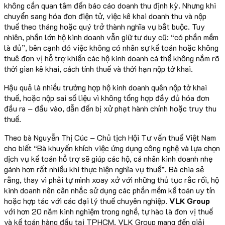
không cần quan tâm đến báo cáo doanh thu định kỳ. Nhưng khi
chuyển sang hóa đơn điện tử, việc kê khai doanh thu và nộp
thuế theo tháng hoặc quý trở thành nghĩa vụ bắt buộc. Tuy
nhiên, phần lớn hộ kinh doanh vẫn giữ tư duy cũ: “có phần mềm
là đủ”, bên cạnh đó việc không có nhân sự kế toán hoặc không
thuê đơn vị hỗ trợ khiến các hộ kinh doanh cá thể không nắm rõ
thời gian kê khai, cách tính thuế và thời hạn nộp tờ khai.
Hậu quả là nhiều trường hợp hộ kinh doanh quên nộp tờ khai
thuế, hoặc nộp sai số liệu vì không tổng hợp đầy đủ hóa đơn
đầu ra – đầu vào, dẫn đến bị xử phạt hành chính hoặc truy thu
thuế.
Theo bà Nguyễn Thị Cúc – Chủ tịch Hội Tư vấn thuế Việt Nam
cho biết “Bà khuyến khích việc ứng dụng công nghệ và lựa chọn
dịch vụ kế toán hỗ trợ sẽ giúp các hộ, cá nhân kinh doanh nhẹ
gánh hơn rất nhiều khi thực hiện nghĩa vụ thuế”. Bà chia sẻ
rằng, thay vì phải tự mình xoay xở với những thủ tục rắc rối, hộ
kinh doanh nên cân nhắc sử dụng các phần mềm kế toán uy tín
hoặc hợp tác với các đại lý thuế chuyên nghiệp.
VLK Group
với hơn 20 năm kinh nghiệm trong nghề, tự hào là đơn vị thuế
và kế toán hàng đầu tại TPHCM. VLK Group mang đến giải