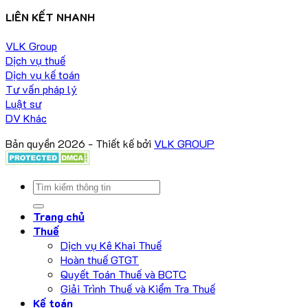
LIÊN KẾT NHANH
VLK Group
Dịch vụ thuế
Dịch vụ kế toán
Tư vấn pháp lý
Luật sư
DV Khác
Bản quyền 2026 - Thiết kế bởi
VLK GROUP
Trang chủ
Thuế
Dịch vụ Kê Khai Thuế
Hoàn thuế GTGT
Quyết Toán Thuế và BCTC
Giải Trình Thuế và Kiểm Tra Thuế
Kế toán