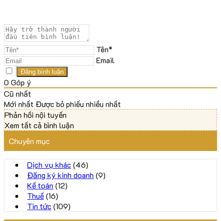
Tên*
Email
0
Góp ý
Cũ nhất
Mới nhất
Được bỏ phiếu nhiều nhất
Phản hồi nội tuyến
Xem tất cả bình luận
Chuyên mục
Dịch vụ khác
(46)
Đăng ký kinh doanh
(9)
Kế toán
(12)
Thuế
(16)
Tin tức
(109)