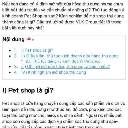
Nếu bạn đang có ý định mở một cửa hàng thú cưng nhưng chưa
biết bắt đầu từ đâu và cần chuẩn bị những gì? Thủ tục đăng ký
kinh doanh Pet Shop ra sao? Kinh nghiệm để mở shop thú cưng
thành công là gì? Câu trả lời sẽ được VLK Group tiết lộ trong
bài viết dưới này nhé!
Nội dung
I) Pet shop là gì?
II) Điều kiện, thủ tục kinh doanh cửa hàng thú cưng
Thủ tục đăng ký kinh doanh Pet shop
III) Chi phí mở cửa hàng thú cưng là bao nhiêu?
IV) Kinh nghiệm mở shop thú cưng
I) Pet shop là gì?
Pet shop là cửa hàng chuyên cung cấp các sản phẩm và dịch vụ
liên quan đến thú cưng như thức ăn, đồ chơi, phụ kiện cho các
loại thú cưng như chó, mèo, cá, chim cảnh. Ngoài ra, nhiều pet
shop còn cung cấp các dịch vụ chăm sóc thú cưng như spa-
tắm rửa, cắt tỉa lông, khám chữa bệnh cho thú cưng.