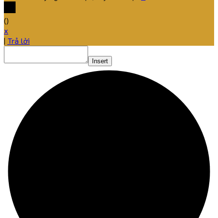
(
)
x
|
Trả lời
Insert