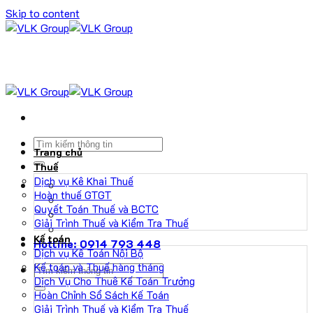
Skip to content
Trang chủ
Thuế
Dịch vụ Kê Khai Thuế
Hoàn thuế GTGT
Quyết Toán Thuế và BCTC
Giải Trình Thuế và Kiểm Tra Thuế
Kế toán
Hotline: 0914 793 448
Dịch vụ Kế Toán Nội Bộ
Kế toán và Thuế hàng tháng
Dịch Vụ Cho Thuê Kế Toán Trưởng
Hoàn Chỉnh Sổ Sách Kế Toán
Giải Trình Thuế và Kiểm Tra Thuế