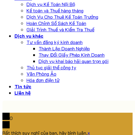
Dịch vụ Kế Toán Nội Bộ
Kế toán và Thuế hàng tháng
Dịch Vụ Cho Thuê Kế Toán Trưởng
Hoàn Chỉnh Sổ Sách Kế Toán
Giải Trình Thuế và Kiểm Tra Thuế
Dịch vụ khác
Tư vấn đăng ký kinh doanh
Thành Lập Doanh Nghiệp
Thay Đổi Giấy Phép Kinh Doanh
Dịch vụ khai báo hải quan trọn gói
Thủ tục giải thể công ty
Văn Phòng Ảo
Hóa đơn điện tử
Tin tức
Liên hệ
0
Rất thích suy nghĩ của bạn, hãy bình luận.
x